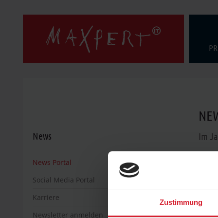
PR
NEW
News
Im Ja
News Portal
Social Media Portal
14
Karriere
Zustimmung
Newsletter anmelden