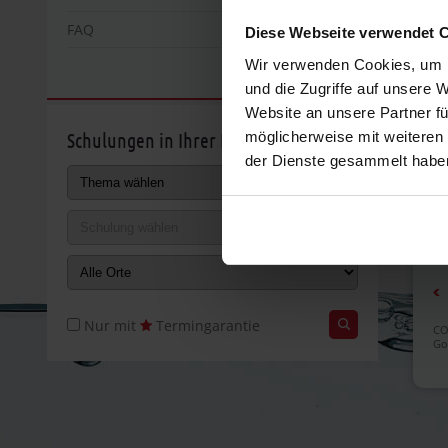
FAQ
Diese Webseite verwendet 
Wir verwenden Cookies, um I
Da
und die Zugriffe auf unsere 
Va
Website an unsere Partner fü
möglicherweise mit weiteren
Schulungen in Ihrer Nähe
Di
der Dienste gesammelt habe
Wi
I
Al
Nur mit
Termingarantie
CO
Go