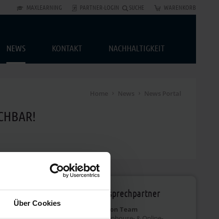
MAXLEARNING
PARTNER-LOGIN
SUCHE
WARENKORB
NEWS
KONTAKT
NACHHALTIGKEIT
Home
News
News Portal
CHBAR!
Ihr Ansprechpartner
Über Cookies
ir mit unserem
Education Team
berarbeiteten
Offene, Inhouse- & Online-