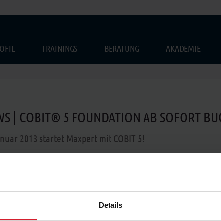
OFIL
TRAININGS
BERATUNG
AKADEMIE
S | COBIT® 5 FOUNDATION AB SOFORT BU
nuar 2013 startet Maxpert mit COBIT 5!
.12.2012
Details
Gleich zu Jahresbeginn starten w
Trainingsangebot zur komplett ü