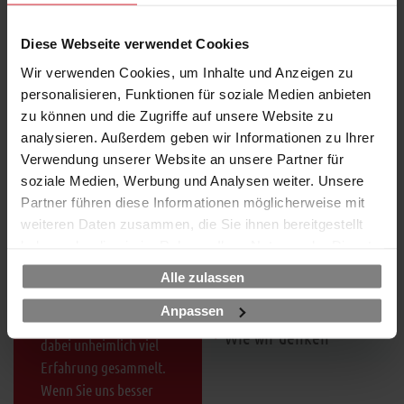
Zertifizierung
unserer Beratung
Diese Webseite verwendet Cookies
einnehmen. All dies
Beratungsansatz
finden Sie hier. Und wir
Wir verwenden Cookies, um Inhalte und Anzeigen zu
stellen Ihnen die Inhalte
personalisieren, Funktionen für soziale Medien anbieten
Beratungskompetenz
aller Frameworks
zu können und die Zugriffe auf unsere Website zu
einzeln vor.
analysieren. Außerdem geben wir Informationen zu Ihrer
Verwendung unserer Website an unsere Partner für
soziale Medien, Werbung und Analysen weiter. Unsere
Partner führen diese Informationen möglicherweise mit
weiteren Daten zusammen, die Sie ihnen bereitgestellt
Was bisher geschah
Wo wir herkommen
haben oder die sie im Rahmen Ihrer Nutzung der Dienste
gesammelt haben.
Seit über 20 Jahren sind
Alle zulassen
Wer ganz vorne steht
wir im IT-Markt
Anpassen
unterwegs und haben
Wie wir denken
dabei unheimlich viel
Erfahrung gesammelt.
Wenn Sie uns besser