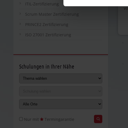
Di
ITIL-Zertifizierung
vo
Scrum Master Zertifizierung
PRINCE2 Zertifizierung
ISO 27001 Zertifizierung
Schulungen in Ihrer Nähe
Nur mit
Termingarantie