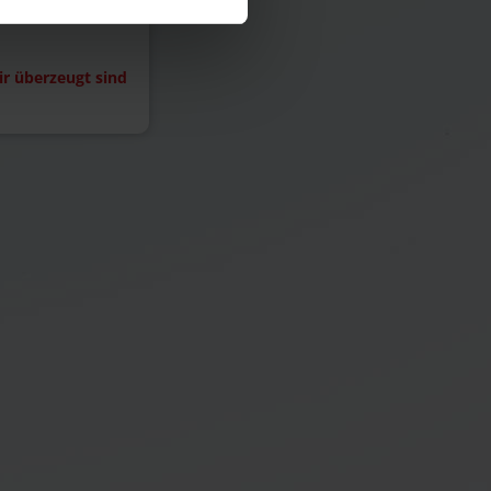
 Großteil
r überzeugt sind