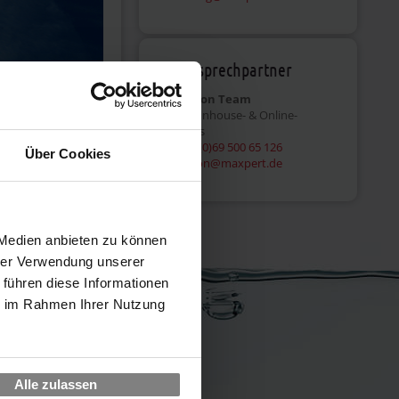
Ihr Ansprechpartner
Education Team
Offene, Inhouse- & Online-
Trainings
Tel:
+49 (0)69 500 65 126
Über Cookies
education@maxpert.de
torie und
hen und
 Medien anbieten zu können
re
hrer Verwendung unserer
bnis daraus, sie
 führen diese Informationen
ie im Rahmen Ihrer Nutzung
nach richten sie
ohne Funktion und
Alle zulassen