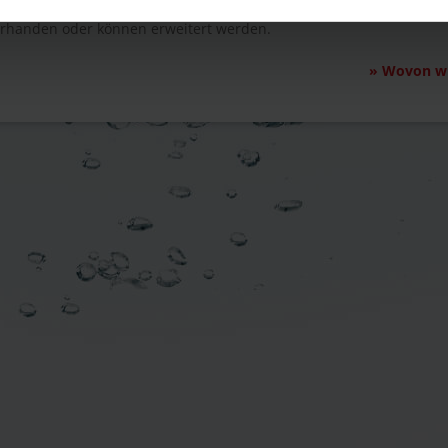
e Ressourcen für Lösungen sind im System zu finden, sie sind zum
rhanden oder können erweitert werden.
»
Wovon wi