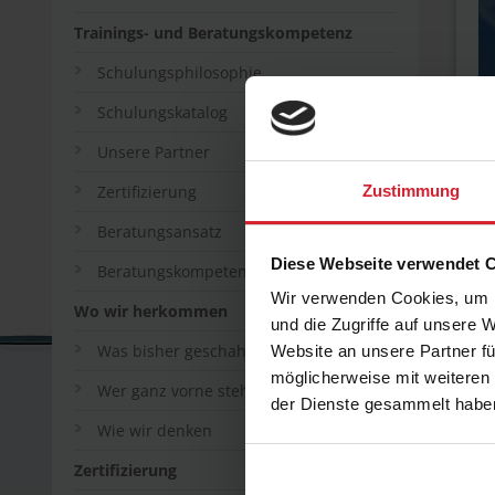
Trainings- und Beratungskompetenz
Schulungsphilosophie
Schulungskatalog
Unsere Partner
Zertifizierung
Zustimmung
Or
Beratungsansatz
Id
Diese Webseite verwendet 
Beratungskompetenz
E
Wir verwenden Cookies, um I
Wo wir herkommen
E
und die Zugriffe auf unsere 
Au
Was bisher geschah
Website an unsere Partner fü
ka
möglicherweise mit weiteren
Wer ganz vorne steht
der Dienste gesammelt habe
Di
Wie wir denken
ih
ke
Zertifizierung