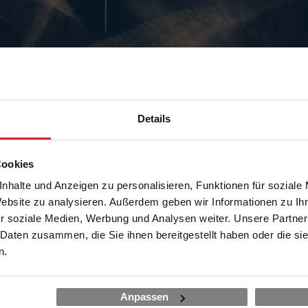
Details
ganisationen sind immer komplex. Sie haben als Systeme ihre His
entität.
Cookies
ntscheidungsprämissen, sie bestehen aus Kommunikation, Mensc
nhalte und Anzeigen zu personalisieren, Funktionen für soziale
ntscheidungsprogrammen, bestimmen, wohin eine Organisation ih
Website zu analysieren. Außerdem geben wir Informationen zu I
fmerksamkeit richtet. Die Unternehmenskultur ist das erlebte Erge
r soziale Medien, Werbung und Analysen weiter. Unsere Partner
nn weder hergestellt noch verordnet werden.
 Daten zusammen, die Sie ihnen bereitgestellt haben oder die s
n.
e Menschen leiten und bilden sich ihre eigene Wirklichkeit ab – da
re Einstellung, ihr Verhalten und Handeln. Demzufolge ist nichts 
in Problem existiert isoliert.
Anpassen