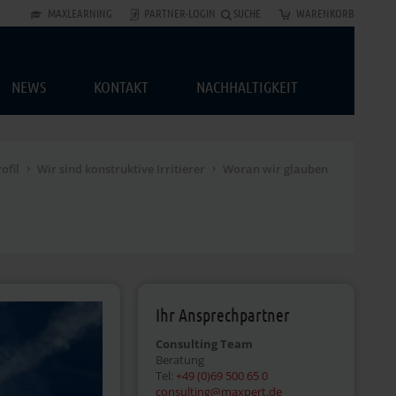
MAXLEARNING
PARTNER-LOGIN
SUCHE
WARENKORB
NEWS
KONTAKT
NACHHALTIGKEIT
ofil
Wir sind konstruktive Irritierer
Woran wir glauben
Ihr Ansprechpartner
Consulting Team
Beratung
Tel:
+49 (0)69 500 65 0
consulting@maxpert.de