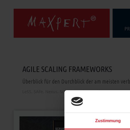
PR
AGILE SCALING FRAMEWORKS
Überblick für den Durchblick der am meisten ver
LeSS, SAFe, Nexus, Scrum@Scale, Spotify Engineering
Zustimmung