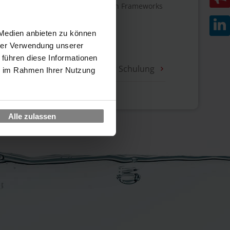
 der am meisten verbreiteten agilen Frameworks
al Scrum" der scrum.org vor.
 Medien anbieten zu können
hrer Verwendung unserer
 führen diese Informationen
Zur Schulung
ie im Rahmen Ihrer Nutzung
Alle zulassen