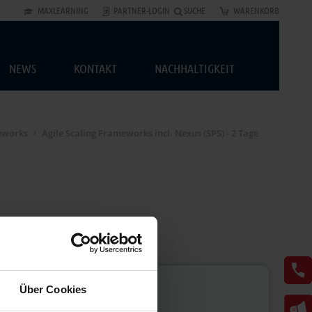
MAXLEARNING
PARTNER-LOGIN
SUCHE
WARENKORB
NEWS
KONTAKT
NACHHALTIGKEIT
meworks
Agile Scaling Frameworks incl. Nexus (SPS) - 2 Tage
es passt zu mir?
Über Cookies