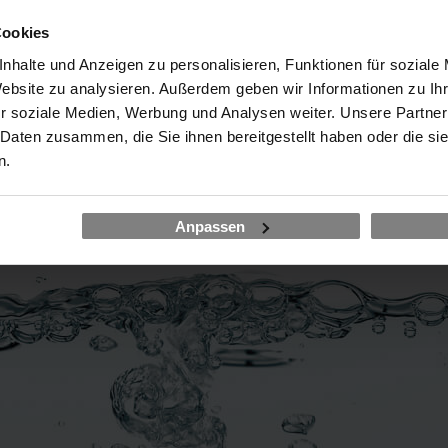
In diesem Training erhalten Sie den Überblick für den Durchblick,
und bereiten sich optimal auf die Zertifizierung "Scaled Profession
Cookies
nhalte und Anzeigen zu personalisieren, Funktionen für soziale
Website zu analysieren. Außerdem geben wir Informationen zu I
Agile Scaling Frameworks incl. Nexus (SPS)
r soziale Medien, Werbung und Analysen weiter. Unsere Partner
Inhouse
Preis auf Anfrage
 Daten zusammen, die Sie ihnen bereitgestellt haben oder die s
n.
Anpassen