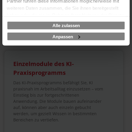
Partner führen diese Informationen möglicherweise mit
3 Tage
weiteren Daten zusammen, die Sie ihnen bereitgestellt
haben oder die sie im Rahmen Ihrer Nutzung der Dienste
1570 EUR
Zur Schulung
gesammelt haben.
Alle zulassen
Anpassen
Einzelmodule des KI-
Praxisprogramms
Das KI-Praxisprogramms befähigt Sie, KI
praxisnah im Arbeitsalltag einzusetzen – vom
Einstieg bis zur fortgeschrittenen
Anwendung. Die Module bauen aufeinander
auf, können aber auch einzeln gebucht
werden, um gezielt Wissen in bestimmten
Bereichen zu vertiefen.