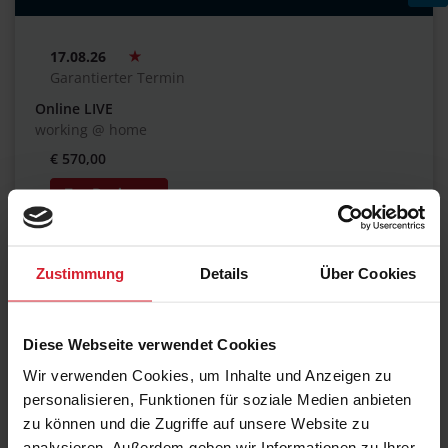
17.08.26
Garantierter Termin
Online LIVE
working @ home
€ 570,00
31.08.26
Zustimmung
Details
Über Cookies
Garantierter Termin
Frankfurt am Main
Maxpert Schulungscenter
Diese Webseite verwendet Cookies
€ 570,00
Wir verwenden Cookies, um Inhalte und Anzeigen zu
personalisieren, Funktionen für soziale Medien anbieten
zu können und die Zugriffe auf unsere Website zu
14.09.26
analysieren. Außerdem geben wir Informationen zu Ihrer