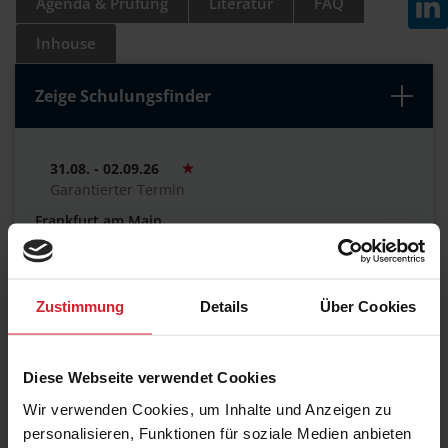
Agenda & Prüfung
Literatur
FAQ
Inhouse
Zeige Schulungsfinder
31.08. - 02.09.26
Garantierter Termin
Frankfurt am Main
Maxpert Schulungscenter
€ 1.570,00
Zustimmung
Details
Über Cookies
14.09. - 16.09.26
Diese Webseite verwendet Cookies
Garantierter Termin
Wir verwenden Cookies, um Inhalte und Anzeigen zu
Online LIVE
working @ home
personalisieren, Funktionen für soziale Medien anbieten