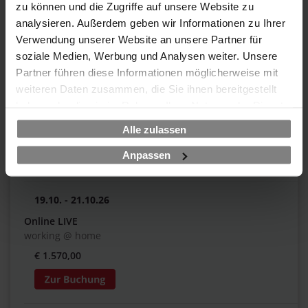
€ 1.570,00
zu können und die Zugriffe auf unsere Website zu
analysieren. Außerdem geben wir Informationen zu Ihrer
Verwendung unserer Website an unsere Partner für
soziale Medien, Werbung und Analysen weiter. Unsere
05.10. - 07.10.26
Partner führen diese Informationen möglicherweise mit
Garantierter Termin
weiteren Daten zusammen, die Sie ihnen bereitgestellt
Online LIVE
haben oder die sie im Rahmen Ihrer Nutzung der Dienste
working @ home
gesammelt haben.
Alle zulassen
€ 1.570,00
Anpassen
19.10. - 21.10.26
Online LIVE
working @ home
€ 1.570,00