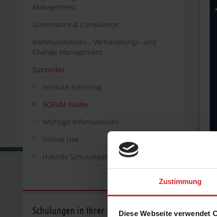
Management
Governance & Compliance
Kommunikations-, Verhandlungs- und
Change Management
Spezielles
Inhouse-Schulung
SCRUM Guide
Wichtige Informationen
Online Live
Hybride Schulungen
D
Zustimmung
D
Schulungen in Ihrer Nähe
Diese Webseite verwendet 
di