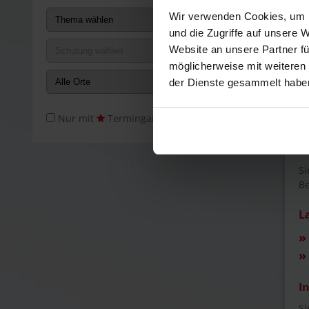
de
Wir verwenden Cookies, um I
und die Zugriffe auf unsere 
Ma
Website an unsere Partner fü
Sy
möglicherweise mit weiteren
ge
Fr
der Dienste gesammelt habe
es
Nur mit
Termingarantie
Da
Au
Si
Be
L
»
»
I
Si