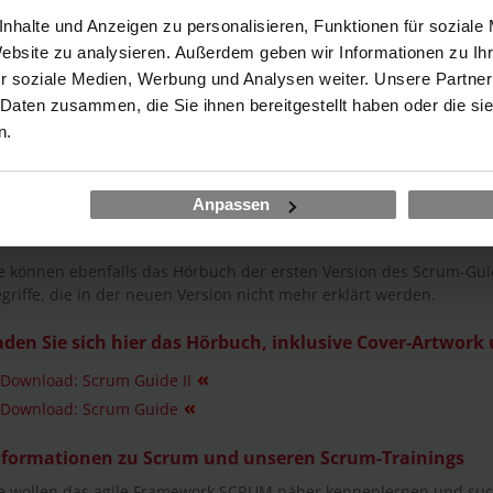
r Entwicklung von Produkten und Projekten.
nhalte und Anzeigen zu personalisieren, Funktionen für soziale
Website zu analysieren. Außerdem geben wir Informationen zu I
xpert hat den Scrum Guide als Hörbuch produziert, vorgelesen 
r soziale Medien, Werbung und Analysen weiter. Unsere Partner
nchronsprecher David Nathan, der deutschen Stimme von Batman (
 Daten zusammen, die Sie ihnen bereitgestellt haben oder die s
ballte Scrum-Weisheit in acht kurzen, einprägsamen Kapiteln präsent
amework interessieren und sich damit intensiver auseinanderset
n.
 nicht möglich ist, den Leitfaden zu lesen.
s Hörbuch basiert auf der deutschen Übersetzung der aktuellen 
Anpassen
sgesuchten Kapiteln wurden Zitate bekannter Personen vorangestell
e können ebenfalls das Hörbuch der ersten Version des Scrum-Gui
griffe, die in der neuen Version nicht mehr erklärt werden.
aden Sie sich hier das Hörbuch, inklusive Cover-Artwork 
«
Download: Scrum Guide II
«
Download: Scrum Guide
nformationen zu Scrum und unseren Scrum-Trainings
e wollen das agile Framework SCRUM näher kennenlernen und suc