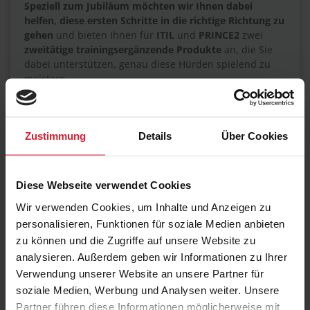
Speziell zum Jubiläum möchten wir Ihnen dabei
helfen, diese ersten Schritte in die richtige Richtung zu
gehen
und bieten Ihnen für
ITIL
und
PRINCE2
zwei
zweitätige trainingsergänzende Produkte
an, die Sie
dabei unterstützen, genau diese Hürden spielend zu
meistern.
ITIL in Practice - Beratung und Coaching
Ein erfahrener ISTM-Berater der Maxpert kommt für 2
Zustimmung
Details
Über Cookies
Tage zu Ihnen vor Ort:
ITIL Workshop
für Ihr Management und Ihr Team:
Was bringt ITIL und was bringt es für Ihr
Diese Webseite verwendet Cookies
Unternehmen?
Wir verwenden Cookies, um Inhalte und Anzeigen zu
Der
ITSM-Healthcheck
: Welche Prozesse sind gut
personalisieren, Funktionen für soziale Medien anbieten
aufgestellt, welche haben Verbesserungspotenzial in
zu können und die Zugriffe auf unsere Website zu
Ihrem Unternehmen?
analysieren. Außerdem geben wir Informationen zu Ihrer
Best Practice Tipps
vom Profi: Die ersten Schritte zur
Verwendung unserer Website an unsere Partner für
Optimierung nach der Healtcheckanalyse.
soziale Medien, Werbung und Analysen weiter. Unsere
» Mehr Infos
Partner führen diese Informationen möglicherweise mit