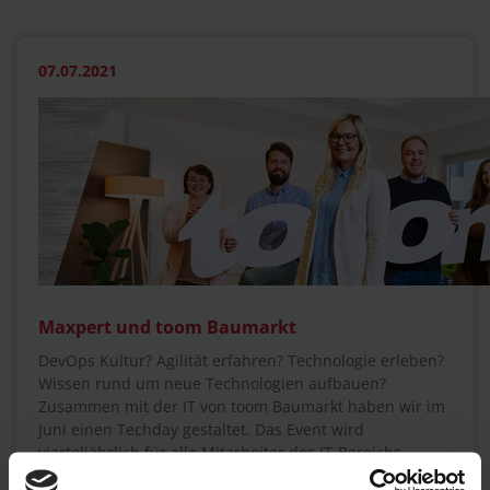
07.07.2021
Maxpert und toom Baumarkt
DevOps Kultur? Agilität erfahren? Technologie erleben?
Wissen rund um neue Technologien aufbauen?
Zusammen mit der IT von toom Baumarkt haben wir im
Juni einen Techday gestaltet. Das Event wird
vierteljährlich für alle Mitarbeiter des IT-Bereichs
organisiert. Spannende Inhalte und Themen drehen