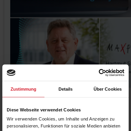
Zustimmung
Details
Über Cookies
Die Maxpert GmbH ist von der DQS bei der ISO 29990
Zertifizierung für ihr ausgezeichnetes Hygienekonzept
als Best in Class ausgezeichnet worden. Einen großen
Diese Webseite verwendet Cookies
Anteil an diesem ausgezeichneten Hygienekonzept
haben die Safetags vom Unternehmen KINEXON,
Wir verwenden Cookies, um Inhalte und Anzeigen zu
sogenannte Abstandwarner, die bei einer
personalisieren, Funktionen für soziale Medien anbieten
Unterschreitung des Mindestabstandes von anderthalb