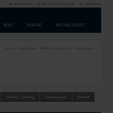
MAXLEARNING
PARTNER-LOGIN
SUCHE
WARENKORB
NEWS
KONTAKT
NACHHALTIGKEIT
Home
Akademie
Media & Download
Dokumente
Online Training
Governance
Events