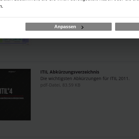
n.
ITIL 2011 Processmodel (English)
Anpassen
The small and the big picture of ITIL.
pdf-Datei, 825.09 KB
ITIL Abkürzungsverzeichnis
Die wichtigsten Abkürzungen für ITIL 2011.
pdf-Datei, 83.59 KB