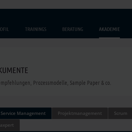
OFIL
TRAININGS
BERATUNG
AKADEMIE
KUMENTE
empfehlungen, Prozessmodelle, Sample Paper & co.
T Service Management
Projektmanagement
Scrum
axpert