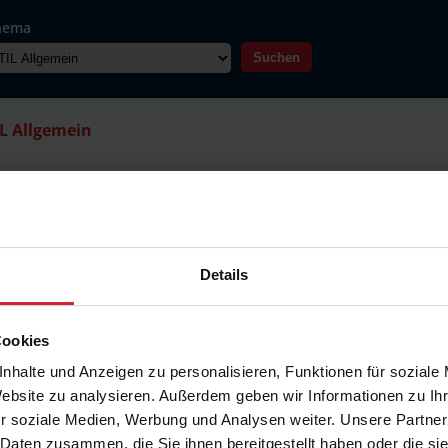
hema
Suchen
IL Allgemein
ITIL 4 Prozessmodell - Das Big Picture
Für die großen und kleinen Zusammenhänge von
pdf-Datei, 2.27 MB
Details
Cookies
ITIL 2011 Prozessmodell (Deutsch)
nhalte und Anzeigen zu personalisieren, Funktionen für soziale
Für die großen und kleinen Zusammenhänge vo
Website zu analysieren. Außerdem geben wir Informationen zu I
pdf-Datei, 840.23 KB
r soziale Medien, Werbung und Analysen weiter. Unsere Partner
 Daten zusammen, die Sie ihnen bereitgestellt haben oder die s