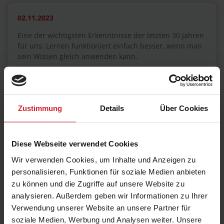
02.11.2023
Eine der wichtigsten Erkenntnisse der letzten 30 Jahren
für uns: Lernen funktioniert einfach besser, wenn man
sein Wissen gleich anwenden kann.
Zur Feier des Tages Jahres schenken wir Ihnen deshalb
nochmal 15% Rabatt auf unsere besten Praxis-
Schulungen. Die Aktion läuft bis Ende November –
Zustimmung
Details
Über Cookies
schnell sein lohnt sich also. Werden auch Sie mit
Maxpert zu einem der Top-Wissens-Anwender!
"Unsere Besten" mit Termingarantie zum
Diese Webseite verwendet Cookies
Aktionspreis bis 30.11.
Wir verwenden Cookies, um Inhalte und Anzeigen zu
SCRUM (PSM I & PSPO)
personalisieren, Funktionen für soziale Medien anbieten
zu können und die Zugriffe auf unsere Website zu
LEADING SAFe® 6.0 (SA)
analysieren. Außerdem geben wir Informationen zu Ihrer
Verwendung unserer Website an unsere Partner für
PRINCE2® FOUNDATION
soziale Medien, Werbung und Analysen weiter. Unsere