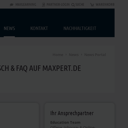
MAXLEARNING
PARTNER-LOGIN
SUCHE
WARENKORB
NEWS
KONTAKT
NACHHALTIGKEIT
Home
News
News Portal
CH & FAQ AUF MAXPERT.DE
Ihr Ansprechpartner
Education Team
Offene, Inhouse- & Online-