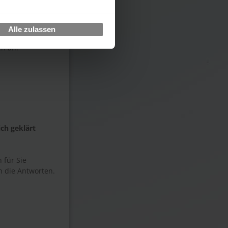
ote-Proctor-Now"-
ng an einem
Alle zulassen
en an.
ch geklärt
 für Sie
h die Antworten.