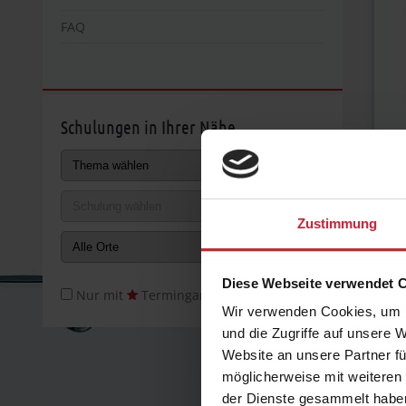
FAQ
Schulungen in Ihrer Nähe
P
A
Sp
Zustimmung
Diese Webseite verwendet 
Nur mit
Termingarantie
Wir verwenden Cookies, um I
und die Zugriffe auf unsere 
Website an unsere Partner fü
Di
möglicherweise mit weiteren
der Dienste gesammelt habe