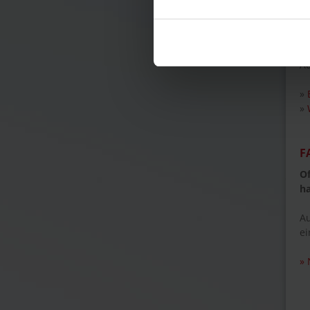
Fü
Ve
T
Au
»
»
F
Of
h
Au
ei
» 