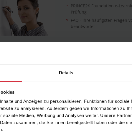
PRINCE2
®
Foundation e-Learni
Prüfung
FAQ - Ihre häufigsten Fragen v
beantwortet
RINCE2 Foundation e-Learning mit Online-Prüfung
b sofort können Sie unser PRINCE2
®
Foundation e-Learning auch 
rache absolvieren.
Details
Alle relevanten Inhalte der PRINCE2 Foun
unserem Online Training behandelt, Sie b
Cookies
interaktiven Aufgaben, ergänzenden Info
nhalte und Anzeigen zu personalisieren, Funktionen für soziale
einer Simulation optimal auf Ihre PRINCE
Website zu analysieren. Außerdem geben wir Informationen zu I
Prüfung vor.
r soziale Medien, Werbung und Analysen weiter. Unsere Partner
e Prüfung absolvieren Sie online, damit sind Sie von Zeit und Ort
 Daten zusammen, die Sie ihnen bereitgestellt haben oder die s
n.