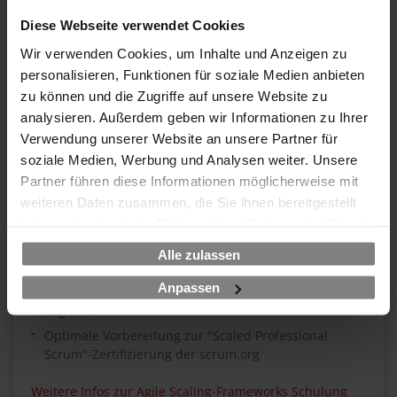
Diese Webseite verwendet Cookies
ITIL 4 - die neue Version des ITSM Standards
Wir verwenden Cookies, um Inhalte und Anzeigen zu
Der weltweite De-facto-Standard im neuen Gewand
personalisieren, Funktionen für soziale Medien anbieten
Von der Foundation bis zum Managing Professional
zu können und die Zugriffe auf unsere Website zu
Transition
analysieren. Außerdem geben wir Informationen zu Ihrer
Zahlreiche Garantietermine in ganz Deutschland
Verwendung unserer Website an unsere Partner für
soziale Medien, Werbung und Analysen weiter. Unsere
Alle ITIL 4 Schulungen im Überblick
Partner führen diese Informationen möglicherweise mit
weiteren Daten zusammen, die Sie ihnen bereitgestellt
haben oder die sie im Rahmen Ihrer Nutzung der Dienste
Agile Scaling Frameworks
gesammelt haben.
Alle zulassen
Der Überblick für den Durchblick
Anpassen
Lernen Sie die relevantesten agilen Frameworks in 2
Tagen kennen
Optimale Vorbereitung zur "Scaled Professional
Scrum"-Zertifizierung der scrum.org
Weitere Infos zur Agile Scaling-Frameworks Schulung