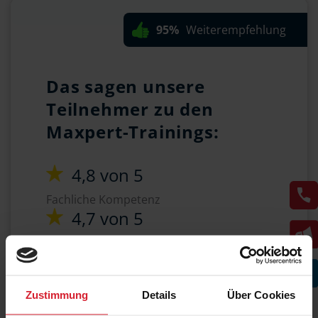
95%
Weiterempfehlung
Das sagen unsere
Teilnehmer zu den
Maxpert-Trainings:
4,8 von 5
Fachliche Kompetenz
4,7 von 5
Vermittlung des Stoffs
4,6 von 5
Zufriedenheit gesamt
Zustimmung
Details
Über Cookies