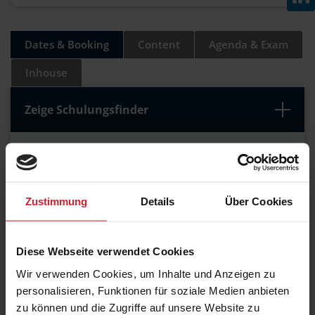
Dates & Booking
Content
Agenda & Exam
Inhouse
Zeige Schulungsfinder
05.10. - 09.10.26
Frankfurt am Main
Maxpert Schulungscenter / hybrid
Zustimmung
Details
Über Cookies
€ 1.970,00
Diese Webseite verwendet Cookies
Wir verwenden Cookies, um Inhalte und Anzeigen zu
05.10. - 09.10.26
personalisieren, Funktionen für soziale Medien anbieten
Online LIVE
zu können und die Zugriffe auf unsere Website zu