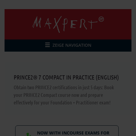
ZEIGE NAVIGATION
PRINCE2® 7 COMPACT IN PRACTICE (ENGLISH)
Obtain two PRINCE2 certifications in just 5 days: Book
your PRINCE2 Compact course now and prepare
effectively for your Foundation + Practitioner exam!
NOW WITH INCOURSE EXAMS FOR