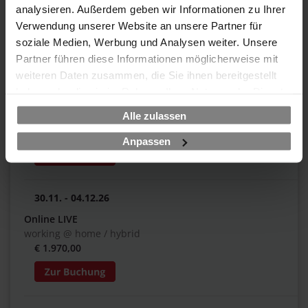
working @ home / hybrid
analysieren. Außerdem geben wir Informationen zu Ihrer
€ 1.970,00
Verwendung unserer Website an unsere Partner für
soziale Medien, Werbung und Analysen weiter. Unsere
Partner führen diese Informationen möglicherweise mit
weiteren Daten zusammen, die Sie ihnen bereitgestellt
30.11. - 04.12.26
haben oder die sie im Rahmen Ihrer Nutzung der Dienste
Frankfurt am Main
gesammelt haben.
Alle zulassen
Maxpert Schulungscenter / hybrid
€ 1.970,00
Anpassen
30.11. - 04.12.26
Online LIVE
working @ home / hybrid
€ 1.970,00