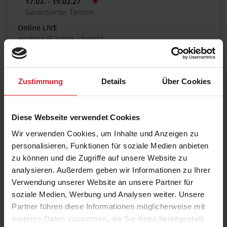
17.03. - 19.03.27
Garantierter Termin
Online LIVE
working @ home / hybrid
€ 1.270,00
Zustimmung
Details
Über Cookies
17.03. - 19.03.27
Garantierter Termin
Diese Webseite verwendet Cookies
Frankfurt am Main
Wir verwenden Cookies, um Inhalte und Anzeigen zu
Maxpert Schulungscenter / hybrid
personalisieren, Funktionen für soziale Medien anbieten
€ 1.270,00
zu können und die Zugriffe auf unsere Website zu
analysieren. Außerdem geben wir Informationen zu Ihrer
Verwendung unserer Website an unsere Partner für
soziale Medien, Werbung und Analysen weiter. Unsere
05.04. - 07.04.27
Partner führen diese Informationen möglicherweise mit
Online LIVE
weiteren Daten zusammen, die Sie ihnen bereitgestellt