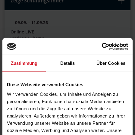
Zeige Schulungsfinder
09.09. - 11.09.26
Online LIVE
working @ home
€ 1.370,00
Zustimmung
Details
Über Cookies
19.10. - 21.10.26
Online LIVE
Diese Webseite verwendet Cookies
working @ home
Wir verwenden Cookies, um Inhalte und Anzeigen zu
€ 1.370,00
personalisieren, Funktionen für soziale Medien anbieten
zu können und die Zugriffe auf unsere Website zu
analysieren. Außerdem geben wir Informationen zu Ihrer
Verwendung unserer Website an unsere Partner für
18.11. - 20.11.26
soziale Medien, Werbung und Analysen weiter. Unsere
Online LIVE