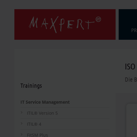
PR
ISO
Die B
Trainings
IT Service Management
ITIL® Version 5
ITIL® 4
FitSM Plus