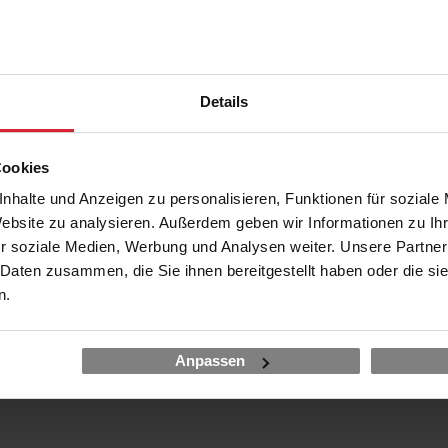
NH Collection Berlin Mitte
28.09. - 29.09.26
Düsseldorf
€
INNSIDE Düsseldorf Derendorf
Details
05.10. - 06.10.26
Frankfurt am Main
€
Maxpert Schulungscenter
Cookies
nhalte und Anzeigen zu personalisieren, Funktionen für soziale
12.10. - 13.10.26
Online LIVE
€
Website zu analysieren. Außerdem geben wir Informationen zu I
Garantierter Termin
working @ home
r soziale Medien, Werbung und Analysen weiter. Unsere Partner
 Daten zusammen, die Sie ihnen bereitgestellt haben oder die s
n.
Anpassen