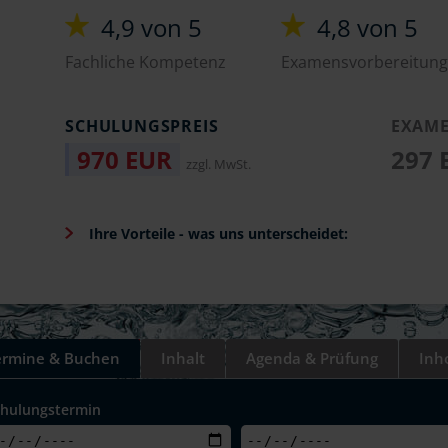
4,9 von 5
4,8 von 5
Fachliche Kompetenz
Examensvorbereitung
SCHULUNGSPREIS
EXAME
970 EUR
297
zzgl. MwSt.
Ihre Vorteile - was uns unterscheidet:
ermine & Buchen
Inhalt
Agenda & Prüfung
Inh
chulungstermin