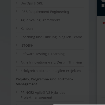
DevOps & SRE
IREB Requirement Engineering
Agile Scaling Frameworks
D
Kanban
Coaching und Führung in agilen Teams
ISTQB®
Software Testing E-Learning
Agile Innovationskraft: Design Thinking
Erfolgreich pitchen in agilen Projekten
Projekt-, Programm- und Portfolio-
Management
PRINCE2 Agile® V2 Hybrides
Projektmanagement