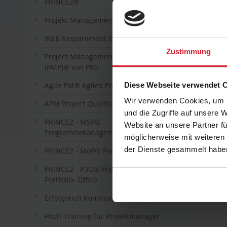
PRINCE2®
Projekt Management in practice
IREB Requirement Engineering
Zustimmung
Project Management Professional
(PMP)® von PMI
Diese Webseite verwendet 
Agile PM® Agiles Projektmanagement
Wir verwenden Cookies, um I
APM Project Qualification
und die Zugriffe auf unsere 
PRINCE2 - MSP®
Website an unsere Partner fü
Programmmanagement
möglicherweise mit weiteren
der Dienste gesammelt habe
PRINCE2 - MoP® Portfoliomanagement
PRINCE2 - P3O® Projekt- Programm-
Portfolio- Office
Erfolgreich Kommunizieren in Projekten
Pitch Training für Projektmanager