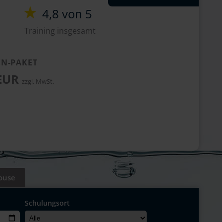
4,8 von 5
Training insgesamt
N-PAKET
 EUR
zzgl. MwSt.
ouse
Schulungsort