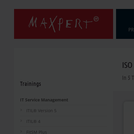
PR
ISO
In 5 
Trainings
IT Service Management
ITIL® Version 5
ITIL® 4
FitSM Plus