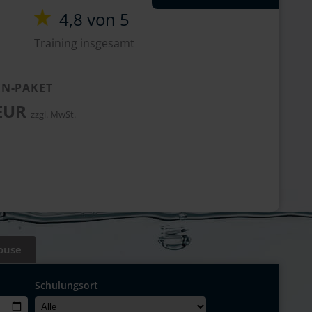
4,8 von 5
Training insgesamt
N-PAKET
 EUR
zzgl. MwSt.
ouse
Schulungsort