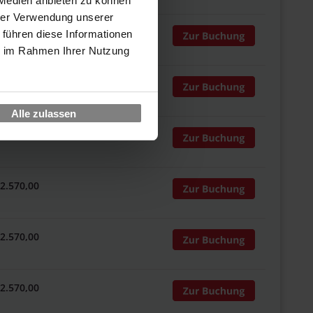
 Medien anbieten zu können
hrer Verwendung unserer
 2.570,00
 führen diese Informationen
ie im Rahmen Ihrer Nutzung
 2.570,00
Alle zulassen
 2.570,00
 2.570,00
 2.570,00
 2.570,00