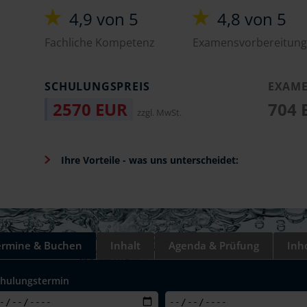
4,9 von 5
4,8 von 5
Fachliche Kompetenz
Examensvorbereitung
SCHULUNGSPREIS
EXAME
2570 EUR
704
zzgl. MwSt.
Ihre Vorteile - was uns unterscheidet:
ermine & Buchen
Inhalt
Agenda & Prüfung
Inh
chulungstermin