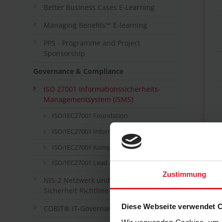
Better Business Cases E-Learning
Managing Benefits™ E-learning
PPS - Programme and Project
Sponsorship
Governance & Compliance
ISO 27001 Informationssicherheits-
Managementsystem (ISMS)
ISO/IEC27001 Foundation
ISO/IEC27001 Information Security Officer
ISO/IEC27001 Kompakt
ISO/IEC27001 Lead Auditor
Zustimmung
NIS-2 Netzwerk und Information
Sicherheit Richtline 2
Diese Webseite verwendet 
COBIT® IT-Governance der ISACA