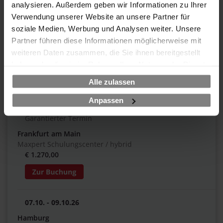
analysieren. Außerdem geben wir Informationen zu Ihrer
23.09. - 25.09.26
Verwendung unserer Website an unsere Partner für
Garantierter Termin
soziale Medien, Werbung und Analysen weiter. Unsere
Online LIVE
Partner führen diese Informationen möglicherweise mit
working @ home / hybrid
weiteren Daten zusammen, die Sie ihnen bereitgestellt
€ 1.270,00
haben oder die sie im Rahmen Ihrer Nutzung der Dienste
gesammelt haben.
Alle zulassen
Anpassen
23.09. - 25.09.26
Garantierter Termin
Frankfurt am Main
Maxpert Schulungscenter / hybrid
€ 1.270,00
07.10. - 09.10.26
Hamburg