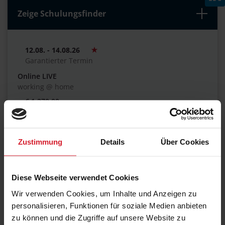
Zeige Schulungsfinder
12.08. - 14.08.26
Garantierter Termin
Online LIVE
working @ home
€ 1.270,00
Zustimmung
Details
Über Cookies
02.09. - 04.09.26
Frankfurt am Main
Maxpert Schulungscenter
Diese Webseite verwendet Cookies
€ 1.270,00
Wir verwenden Cookies, um Inhalte und Anzeigen zu
personalisieren, Funktionen für soziale Medien anbieten
zu können und die Zugriffe auf unsere Website zu