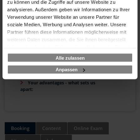
zu können und die Zugriffe auf unsere Website zu
TRAINING PRICE
analysieren. Außerdem geben wir Informationen zu Ihrer
Verwendung unserer Website an unsere Partner für
490 EUR
soziale Medien, Werbung und Analysen weiter. Unsere
Partner führen diese Informationen möglicherweise mit
excl. VAT
weiteren Daten zusammen, die Sie ihnen bereitgestellt
haben oder die sie im Rahmen Ihrer Nutzung der Dienste
EXAM PACKAGE
gesammelt haben.
Alle zulassen
437 EUR
excl. VAT
Anpassen
Your advantages - what sets us
apart:
Booking
Content
Online Exam