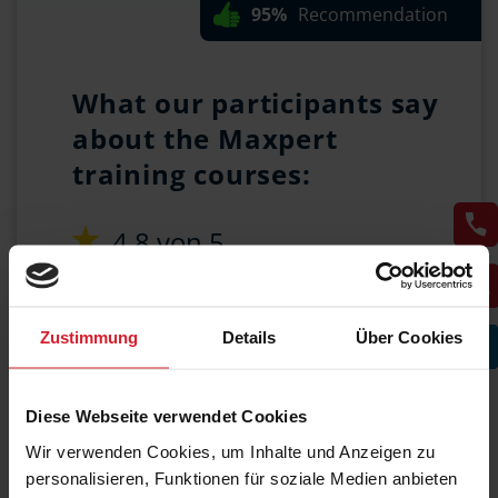
95%
Recommendation
What our participants say
about the Maxpert
training courses:
4,8 von 5
Professional
competence
4,9 von 5
Zustimmung
Details
Über Cookies
Exam preparation
4,6 von 5
Diese Webseite verwendet Cookies
Total satisfaction
Wir verwenden Cookies, um Inhalte und Anzeigen zu
personalisieren, Funktionen für soziale Medien anbieten