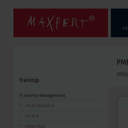
PR
PMP
Offiz
Trainings
IT Service Management
ITIL® Version 5
ITIL® 4
FitSM Plus