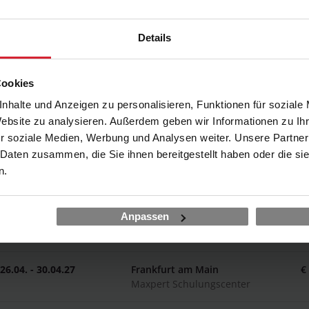
23.11. - 27.11.26
Online LIVE
€
working @ home
Details
07.12. - 11.12.26
Online LIVE
€
working @ home / hybrid
Cookies
nhalte und Anzeigen zu personalisieren, Funktionen für soziale
07.12. - 11.12.26
Frankfurt am Main
€
Website zu analysieren. Außerdem geben wir Informationen zu I
Maxpert Schulungscenter / hybrid
r soziale Medien, Werbung und Analysen weiter. Unsere Partner
 Daten zusammen, die Sie ihnen bereitgestellt haben oder die s
18.01. - 22.01.27
Frankfurt am Main
€
n.
Maxpert Schulungscenter
Anpassen
15.03. - 19.03.27
Online LIVE
€
working @ home
26.04. - 30.04.27
Frankfurt am Main
€
Maxpert Schulungscenter