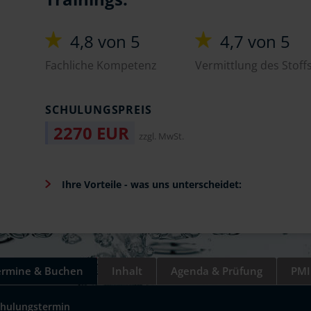
4,8 von 5
4,7 von 5
Fachliche Kompetenz
Vermittlung des Stoff
SCHULUNGSPREIS
2270 EUR
zzgl. MwSt.
Ihre Vorteile - was uns unterscheidet:
ermine & Buchen
Inhalt
Agenda & Prüfung
PMI
chulungstermin