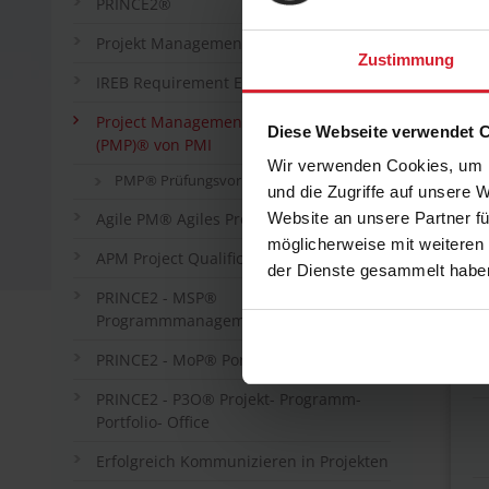
PRINCE2®
Projekt Management in practice
Zustimmung
IREB Requirement Engineering
Project Management Professional
Diese Webseite verwendet 
(PMP)® von PMI
Wir verwenden Cookies, um I
PMP® Prüfungsvorbereitung
und die Zugriffe auf unsere 
Agile PM® Agiles Projektmanagement
Website an unsere Partner fü
möglicherweise mit weiteren
APM Project Qualification
der Dienste gesammelt habe
PRINCE2 - MSP®
Programmmanagement
PRINCE2 - MoP® Portfoliomanagement
PRINCE2 - P3O® Projekt- Programm-
Portfolio- Office
Erfolgreich Kommunizieren in Projekten