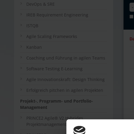
DevOps & SRE
IREB Requirement Engineering
ISTQB
Agile Scaling Frameworks
D
Kanban
Coaching und Führung in agilen Teams
Software Testing E-Learning
Agile Innovationskraft: Design Thinking
Erfolgreich pitchen in agilen Projekten
Projekt-, Programm- und Portfolio-
Management
PRINCE2 Agile® V2 Hybrides
Projektmanagement