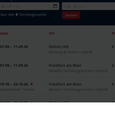
Nur mit
Termingarantie
Suchen
atum
Ort
P
07.09. - 11.09.26
Online LIVE
€
working @ home / hybrid
07.09. - 11.09.26
Frankfurt am Main
€
Maxpert Schulungscenter / hybrid
19.10. - 23.10.26
Frankfurt am Main
€
Garantierter Termin
Maxpert Schulungscenter / hybrid
19.10. - 23.10.26
Online LIVE
€
Garantierter Termin
working @ home / hybrid