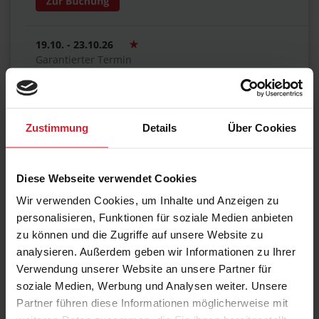
19.10. - 23.10.26
Garantierter Termin
Online LIVE
working @ home / hybrid
€ 2.270,00
Zustimmung
Details
Über Cookies
Diese Webseite verwendet Cookies
23.11. - 27.11.26
Wir verwenden Cookies, um Inhalte und Anzeigen zu
Online LIVE
working @ home
personalisieren, Funktionen für soziale Medien anbieten
€ 2.270,00
zu können und die Zugriffe auf unsere Website zu
analysieren. Außerdem geben wir Informationen zu Ihrer
Verwendung unserer Website an unsere Partner für
soziale Medien, Werbung und Analysen weiter. Unsere
07.12. - 11.12.26
Partner führen diese Informationen möglicherweise mit