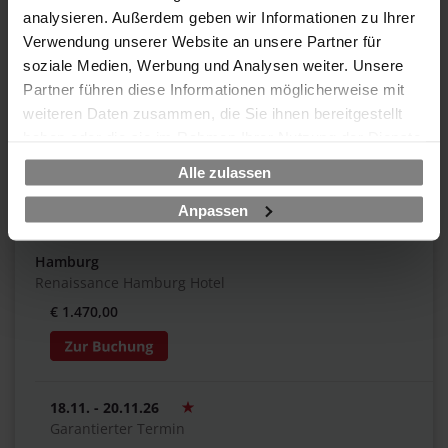
analysieren. Außerdem geben wir Informationen zu Ihrer
11.11. - 13.11.26
Verwendung unserer Website an unsere Partner für
München
soziale Medien, Werbung und Analysen weiter. Unsere
Steigenberger Hotel München
Partner führen diese Informationen möglicherweise mit
€ 1.470,00
weiteren Daten zusammen, die Sie ihnen bereitgestellt
haben oder die sie im Rahmen Ihrer Nutzung der Dienste
gesammelt haben.
Alle zulassen
11.11. - 13.11.26
Anpassen
Garantierter Termin
Hamburg
Renaissance Hamburg Hotel
€ 1.470,00
18.11. - 20.11.26
Garantierter Termin