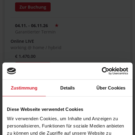
04.11. - 06.11.26
Garantierter Termin
Online LIVE
working @ home / hybrid
€ 1.470,00
04.11. - 06.11.26
Zustimmung
Details
Über Cookies
Garantierter Termin
Köln
Hotel Stadtpalais Köln
Diese Webseite verwendet Cookies
€ 1.470,00
Wir verwenden Cookies, um Inhalte und Anzeigen zu
personalisieren, Funktionen für soziale Medien anbieten
zu können und die Zugriffe auf unsere Website zu