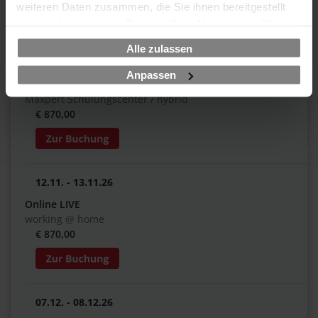
weiteren Daten zusammen, die Sie ihnen bereitgestellt
haben oder die sie im Rahmen Ihrer Nutzung der Dienste
gesammelt haben.
Alle zulassen
15.10. - 16.10.26
Anpassen
Frankfurt am Main
Maxpert Schulungscenter / hybrid
€ 870,00
12.11. - 13.11.26
Online LIVE
working @ home
€ 870,00
07.12. - 08.12.26