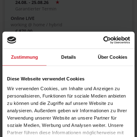
24.08. - 25.08.26
Garantierter Termin
Online LIVE
working @ home / hybrid
€ 870,00
Zustimmung
Details
Über Cookies
24.09. - 25.09.26
Online LIVE
working @ home
Diese Webseite verwendet Cookies
€ 870,00
Wir verwenden Cookies, um Inhalte und Anzeigen zu
personalisieren, Funktionen für soziale Medien anbieten
zu können und die Zugriffe auf unsere Website zu
analysieren. Außerdem geben wir Informationen zu Ihrer
15.10. - 16.10.26
Verwendung unserer Website an unsere Partner für
Online LIVE
soziale Medien, Werbung und Analysen weiter. Unsere
working @ home / hybrid
Partner führen diese Informationen möglicherweise mit
€ 870,00