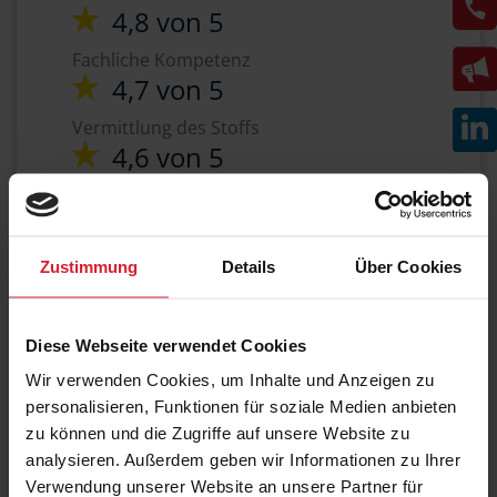
4,8 von 5
Fachliche Kompetenz
4,7 von 5
Vermittlung des Stoffs
4,6 von 5
Zufriedenheit gesamt
Zustimmung
Details
Über Cookies
SCHULUNGSPREIS
570 EUR
Diese Webseite verwendet Cookies
zzgl. MwSt.
Wir verwenden Cookies, um Inhalte und Anzeigen zu
personalisieren, Funktionen für soziale Medien anbieten
zu können und die Zugriffe auf unsere Website zu
Ihre Vorteile - was uns
analysieren. Außerdem geben wir Informationen zu Ihrer
unterscheidet:
Verwendung unserer Website an unsere Partner für