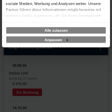
soziale Medien, Werbung und Analysen weiter. Unsere
Partner führen diese Informationen möglicherweise mit
weiteren Daten zusammen, die Sie ihnen bereitgestellt
haben oder die sie im Rahmen Ihrer Nutzung der Dienste
Termine & Buchen
Inhalt
gesammelt haben.
Alle zulassen
Agenda & Prüfung
Inhouse
Anpassen
Zeige Schulungsfinder
30.09.26
Online LIVE
working @ home
€ 570,00
14.10.26