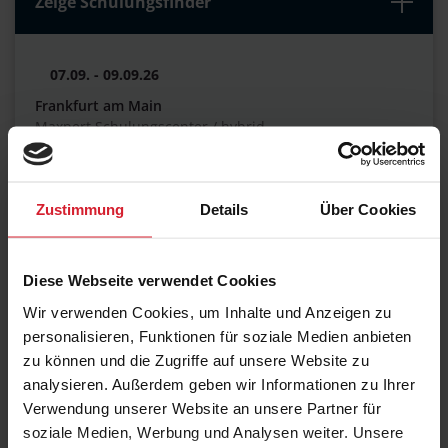
Zeige Schulungsfinder
07.09. - 09.09.26
Frankfurt am Main
Maxpert Schulungscenter / hybrid
€ 1.270,00
Zustimmung
Details
Über Cookies
07.09. - 09.09.26
Online LIVE
Diese Webseite verwendet Cookies
working @ home / hybrid
Wir verwenden Cookies, um Inhalte und Anzeigen zu
€ 1.270,00
personalisieren, Funktionen für soziale Medien anbieten
zu können und die Zugriffe auf unsere Website zu
analysieren. Außerdem geben wir Informationen zu Ihrer
Verwendung unserer Website an unsere Partner für
09.11. - 11.11.26
soziale Medien, Werbung und Analysen weiter. Unsere
Online LIVE