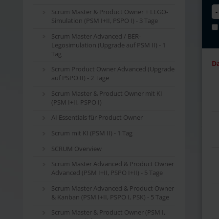
Scrum Master & Product Owner + LEGO-
Simulation (PSM I+II, PSPO I) - 3 Tage
Scrum Master Advanced / BER-
Legosimulation (Upgrade auf PSM II) - 1
Tag
D
Scrum Product Owner Advanced (Upgrade
auf PSPO II) - 2 Tage
Scrum Master & Product Owner mit KI
(PSM I+II, PSPO I)
AI Essentials für Product Owner
Scrum mit KI (PSM II) - 1 Tag
SCRUM Overview
Scrum Master Advanced & Product Owner
Advanced (PSM I+II, PSPO I+II) - 5 Tage
Scrum Master Advanced & Product Owner
& Kanban (PSM I+II, PSPO I, PSK) - 5 Tage
Scrum Master & Product Owner (PSM I,