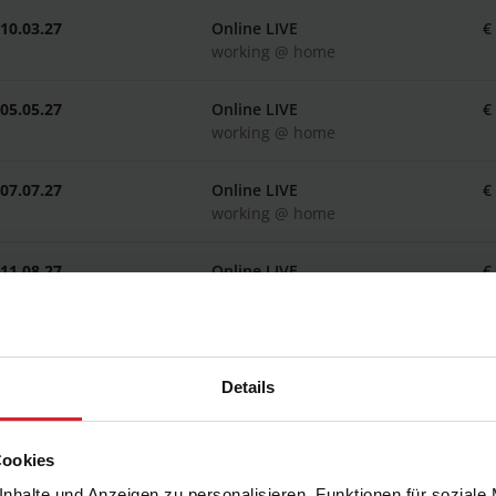
10.03.27
Online LIVE
€
working @ home
05.05.27
Online LIVE
€
working @ home
07.07.27
Online LIVE
€
working @ home
11.08.27
Online LIVE
€
working @ home
22.09.27
Online LIVE
€
working @ home
Details
01.12.27
Online LIVE
€
working @ home
Cookies
nhalte und Anzeigen zu personalisieren, Funktionen für soziale