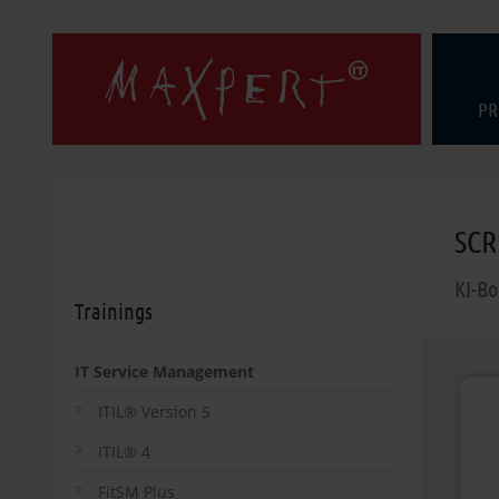
PR
SCR
KI-Bo
Trainings
IT Service Management
ITIL® Version 5
ITIL® 4
FitSM Plus