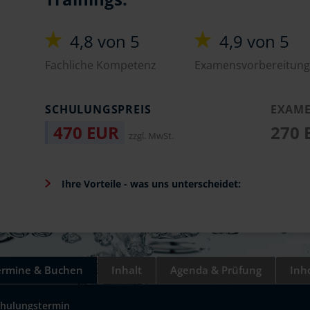
4,8 von 5
4,9 von 5
Fachliche Kompetenz
Examensvorbereitung
SCHULUNGSPREIS
EXAME
470 EUR
270
zzgl. MwSt.
Ihre Vorteile - was uns unterscheidet:
ermine & Buchen
Inhalt
Agenda & Prüfung
Inh
chulungstermin