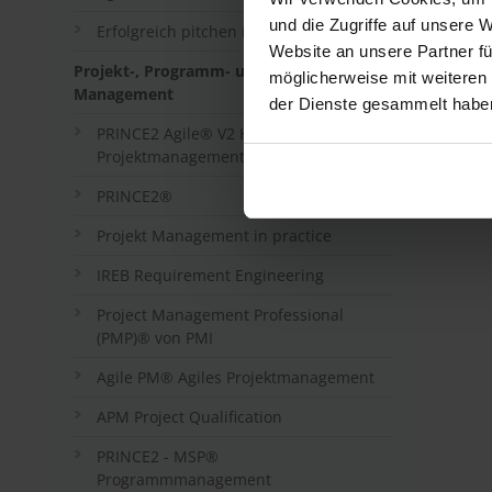
und die Zugriffe auf unsere 
Erfolgreich pitchen in agilen Projekten
Website an unsere Partner fü
Projekt-, Programm- und Portfolio-
möglicherweise mit weiteren
Management
der Dienste gesammelt habe
PRINCE2 Agile® V2 Hybrides
Projektmanagement
PRINCE2®
Projekt Management in practice
IREB Requirement Engineering
Project Management Professional
(PMP)® von PMI
Agile PM® Agiles Projektmanagement
APM Project Qualification
PRINCE2 - MSP®
Programmmanagement