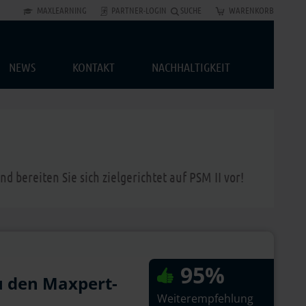
MAXLEARNING
PARTNER-LOGIN
SUCHE
WARENKORB
NEWS
KONTAKT
NACHHALTIGKEIT
d bereiten Sie sich zielgerichtet auf PSM II vor!
95%
u den Maxpert-
Weiterempfehlung