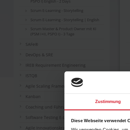
PSPO I) English - 2 Days
Scrum E-Learning - Storytelling
Scrum E-Learning - Storytelling | English
Scrum Master & Product Owner mit KI
(PSM I+II, PSPO I) - 3 Tage
SAFe®
DevOps & SRE
IREB Requirement Engineering
ISTQB
Agile Scaling Frameworks
Kanban
Zustimmung
Coaching und Führung in agilen Teams
Software Testing E-Learning
Diese Webseite verwendet 
Agile Innovationskraft: Design Thinking
Wir verwenden Cookies, um I