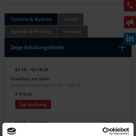
Termine & Buchen
Inhalt
Agenda & Prüfung
Inhouse
Zeige Schulungsfinder
01.10. - 02.10.26
Frankfurt am Main
Maxpert Schulungscenter / hybrid
€ 970,00
01.10. - 02.10.26
Online LIVE