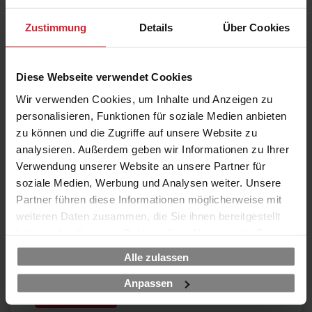
working @ home / hybrid
€ 970,00
Zustimmung
Details
Über Cookies
Diese Webseite verwendet Cookies
10.12. - 11.12.26
Wir verwenden Cookies, um Inhalte und Anzeigen zu
Online LIVE
personalisieren, Funktionen für soziale Medien anbieten
working @ home / hybrid
zu können und die Zugriffe auf unsere Website zu
analysieren. Außerdem geben wir Informationen zu Ihrer
€ 970,00
Verwendung unserer Website an unsere Partner für
soziale Medien, Werbung und Analysen weiter. Unsere
Partner führen diese Informationen möglicherweise mit
weiteren Daten zusammen, die Sie ihnen bereitgestellt
10.12. - 11.12.26
haben oder die sie im Rahmen Ihrer Nutzung der Dienste
Frankfurt am Main
gesammelt haben.
Maxpert Schulungscenter / hybrid
Alle zulassen
€ 970,00
Anpassen