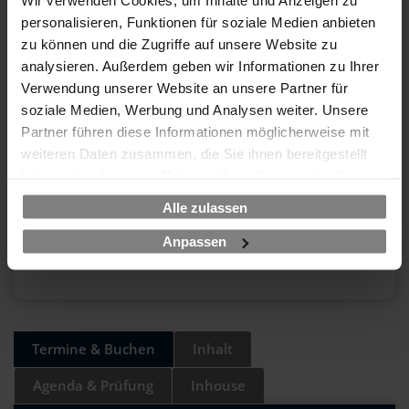
SCHULUNGSPREIS
personalisieren, Funktionen für soziale Medien anbieten
470 EUR
zu können und die Zugriffe auf unsere Website zu
analysieren. Außerdem geben wir Informationen zu Ihrer
zzgl. MwSt.
Verwendung unserer Website an unsere Partner für
soziale Medien, Werbung und Analysen weiter. Unsere
EXAMEN-PAKET
Partner führen diese Informationen möglicherweise mit
270 EUR
weiteren Daten zusammen, die Sie ihnen bereitgestellt
zzgl. MwSt.
haben oder die sie im Rahmen Ihrer Nutzung der Dienste
gesammelt haben.
Alle zulassen
Ihre Vorteile - was uns
unterscheidet:
Anpassen
Termine & Buchen
Inhalt
Agenda & Prüfung
Inhouse