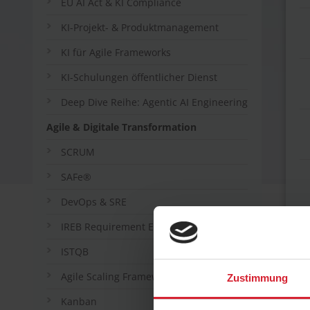
EU AI Act & KI Compliance
KI-Projekt- & Produktmanagement
KI für Agile Frameworks
KI-Schulungen öffentlicher Dienst
Deep Dive Reihe: Agentic AI Engineering
Agile & Digitale Transformation
SCRUM
SAFe®
DevOps & SRE
IREB Requirement Engineering
ISTQB
Agile Scaling Frameworks
Zustimmung
Kanban