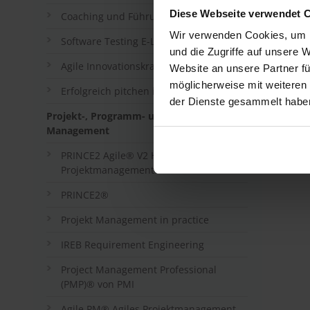
Diese Webseite verwendet 
Coaching und Führung in agilen Teams
Wir verwenden Cookies, um I
Software Testing E-Learning
und die Zugriffe auf unsere 
Agile Innovationskraft: Design Thinking
Website an unsere Partner fü
möglicherweise mit weiteren
Erfolgreich pitchen in agilen Projekten
der Dienste gesammelt habe
Projekt-, Programm- und Portfolio-
Management
PRINCE2 Agile® V2 Hybrides
Projektmanagement
PRINCE2®
Projekt Management in practice
IREB Requirement Engineering
Project Management Professional
(PMP)® von PMI
Agile PM® Agiles Projektmanagement