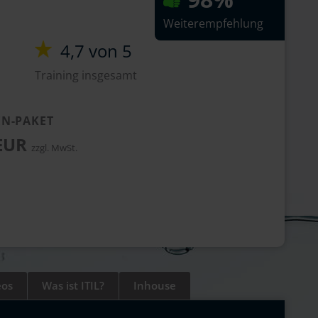
Weiterempfehlung
4,7 von 5
Training insgesamt
N-PAKET
 EUR
zzgl. MwSt.
eos
Was ist ITIL?
Inhouse