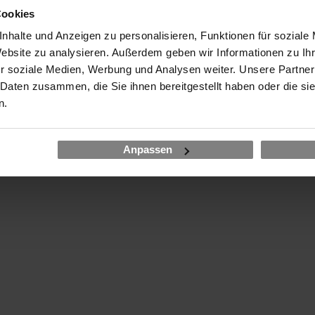
Cookies
07.12. - 08.12.26
Online LIVE
€
working @ home
nhalte und Anzeigen zu personalisieren, Funktionen für soziale
Website zu analysieren. Außerdem geben wir Informationen zu I
r soziale Medien, Werbung und Analysen weiter. Unsere Partner
17.12. - 18.12.26
Frankfurt am Main
€
Maxpert Schulungscenter / hybrid
 Daten zusammen, die Sie ihnen bereitgestellt haben oder die s
n.
Anpassen