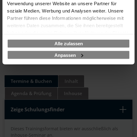
670 EUR
Verwendung unserer Website an unsere Partner für
soziale Medien, Werbung und Analysen weiter. Unsere
zzgl. MwSt.
Partner führen diese Informationen möglicherweise mit
weiteren Daten zusammen, die Sie ihnen bereitgestellt
haben oder die sie im Rahmen Ihrer Nutzung der Dienste
Ihre Vorteile - was uns
gesammelt haben.
unterscheidet:
Alle zulassen
Anpassen
Termine & Buchen
Inhalt
Agenda & Prüfung
Inhouse
Zeige Schulungsfinder
Dieses Trainingsformat bieten wir ausschließlich als
Inhouse-Seminar an.