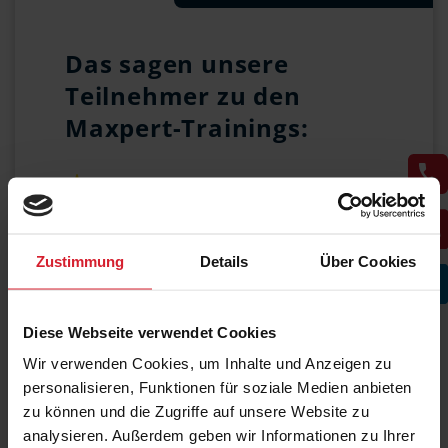
Das sagen unsere
Teilnehmer zu den
Maxpert-Trainings:
4,8 von 5
Fachliche Kompetenz
4,7 von 5
Zustimmung
Details
Über Cookies
Vermittlung des Stoffs
4,6 von 5
Diese Webseite verwendet Cookies
Zufriedenheit gesamt
Wir verwenden Cookies, um Inhalte und Anzeigen zu
personalisieren, Funktionen für soziale Medien anbieten
zu können und die Zugriffe auf unsere Website zu
SCHULUNGSPREIS
analysieren. Außerdem geben wir Informationen zu Ihrer