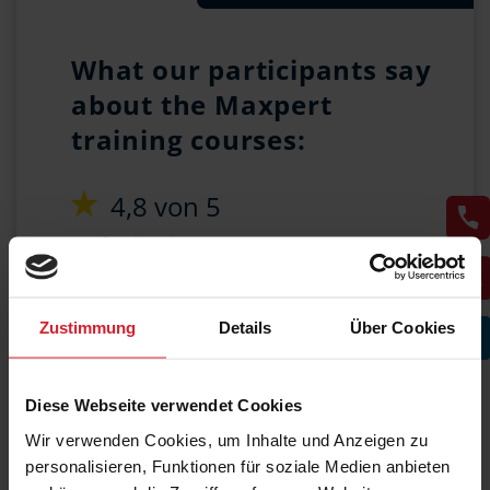
What our participants say
about the Maxpert
training courses:
4,8 von 5
Professional
competence
4,9 von 5
Zustimmung
Details
Über Cookies
Exam preparation
4,6 von 5
Total satisfaction
Diese Webseite verwendet Cookies
Wir verwenden Cookies, um Inhalte und Anzeigen zu
personalisieren, Funktionen für soziale Medien anbieten