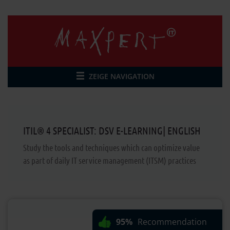
ZEIGE NAVIGATION
ITIL® 4 SPECIALIST: DSV E-LEARNING| ENGLISH
Study the tools and techniques which can optimize value
as part of daily IT service management (ITSM) practices
95%
Recommendation