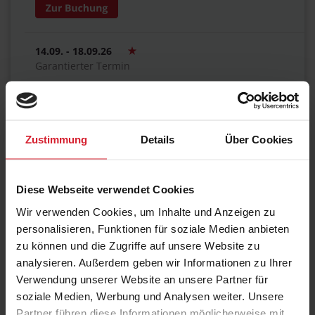
14.09. - 18.09.26
Garantierter Termin
Online LIVE
working @ home / hybrid
€ 2.270,00
Zustimmung
Details
Über Cookies
28.09. - 02.10.26
Diese Webseite verwendet Cookies
Hamburg
Wir verwenden Cookies, um Inhalte und Anzeigen zu
Renaissance Hamburg Hotel
personalisieren, Funktionen für soziale Medien anbieten
€ 2.270,00
zu können und die Zugriffe auf unsere Website zu
analysieren. Außerdem geben wir Informationen zu Ihrer
Verwendung unserer Website an unsere Partner für
soziale Medien, Werbung und Analysen weiter. Unsere
12.10. - 16.10.26
Partner führen diese Informationen möglicherweise mit