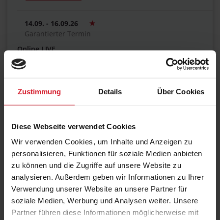
14.09. - 16.09.26
Garantierter Termin
Online LIVE
working @ home / hybrid
€ 1.270,00
Zustimmung
Details
Über Cookies
28.09. - 30.09.26
Diese Webseite verwendet Cookies
Hamburg
Wir verwenden Cookies, um Inhalte und Anzeigen zu
Renaissance Hamburg Hotel
personalisieren, Funktionen für soziale Medien anbieten
€ 1.270,00
zu können und die Zugriffe auf unsere Website zu
analysieren. Außerdem geben wir Informationen zu Ihrer
Verwendung unserer Website an unsere Partner für
soziale Medien, Werbung und Analysen weiter. Unsere
12.10. - 14.10.26
Partner führen diese Informationen möglicherweise mit
München