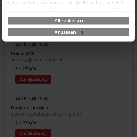
weiteren Daten zusammen, die Sie ihnen bereitgestellt
Steigenberger Hotel München
haben oder die sie im Rahmen Ihrer Nutzung der Dienste
€ 1.270,00
gesammelt haben.
Alle zulassen
Anpassen
26.10. - 28.10.26
Online LIVE
working @ home / hybrid
€ 1.270,00
26.10. - 28.10.26
Frankfurt am Main
Maxpert Schulungscenter / hybrid
€ 1.270,00