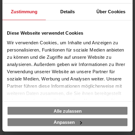
Zustimmung
Details
Über Cookies
21.09. - 25.09.26
Garantierter Termin
Diese Webseite verwendet Cookies
Frankfurt am Main
Wir verwenden Cookies, um Inhalte und Anzeigen zu
Maxpert Schulungscenter / hybrid
personalisieren, Funktionen für soziale Medien anbieten
€ 2.270,00
zu können und die Zugriffe auf unsere Website zu
analysieren. Außerdem geben wir Informationen zu Ihrer
Verwendung unserer Website an unsere Partner für
soziale Medien, Werbung und Analysen weiter. Unsere
21.09. - 25.09.26
Partner führen diese Informationen möglicherweise mit
Garantierter Termin
weiteren Daten zusammen, die Sie ihnen bereitgestellt
Online LIVE
haben oder die sie im Rahmen Ihrer Nutzung der Dienste
working @ home / hybrid
gesammelt haben.
€ 2.270,00
Alle zulassen
Anpassen