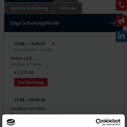
Agenda & Prüfung
Inhouse
Zeige Schulungsfinder
10.08. - 14.08.26
Garantierter Termin
Online LIVE
working @ home
€ 2.270,00
31.08. - 04.09.26
Frankfurt am Main
Maxpert Schulungscenter
€ 2.270,00