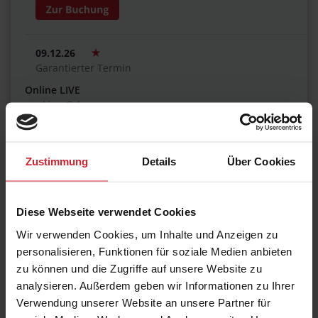
09.12.26
Garantierter Termin
Online LIVE
working @ home
€ 470,00
Zustimmung
Details
Über Cookies
20.01.27
Diese Webseite verwendet Cookies
Frankfurt am Main
Maxpert Schulungscenter / hybrid
Wir verwenden Cookies, um Inhalte und Anzeigen zu
€ 470,00
personalisieren, Funktionen für soziale Medien anbieten
zu können und die Zugriffe auf unsere Website zu
analysieren. Außerdem geben wir Informationen zu Ihrer
Verwendung unserer Website an unsere Partner für