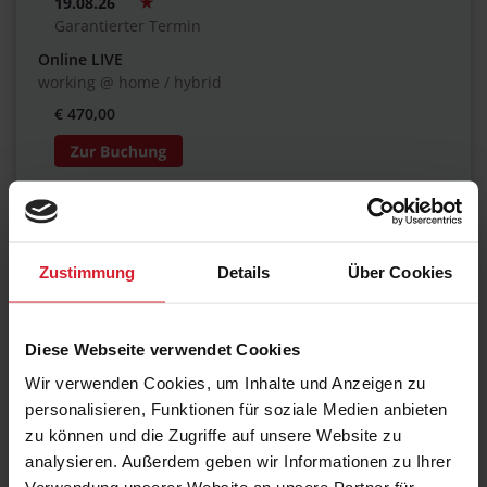
19.08.26
Garantierter Termin
Online LIVE
working @ home / hybrid
€ 470,00
19.08.26
Garantierter Termin
Zustimmung
Details
Über Cookies
Frankfurt am Main
Maxpert Schulungscenter / hybrid
€ 470,00
Diese Webseite verwendet Cookies
Wir verwenden Cookies, um Inhalte und Anzeigen zu
personalisieren, Funktionen für soziale Medien anbieten
02.09.26
zu können und die Zugriffe auf unsere Website zu
Garantierter Termin
analysieren. Außerdem geben wir Informationen zu Ihrer