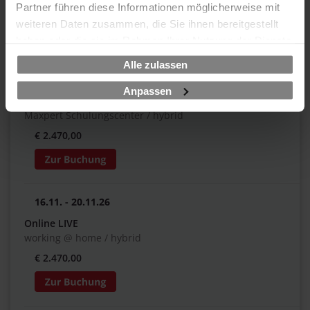
Partner führen diese Informationen möglicherweise mit
€ 2.470,00
weiteren Daten zusammen, die Sie ihnen bereitgestellt
haben oder die sie im Rahmen Ihrer Nutzung der Dienste
gesammelt haben.
Alle zulassen
12.10. - 16.10.26
Anpassen
Frankfurt am Main
Maxpert Schulungscenter / hybrid
€ 2.470,00
16.11. - 20.11.26
Online LIVE
working @ home / hybrid
€ 2.470,00