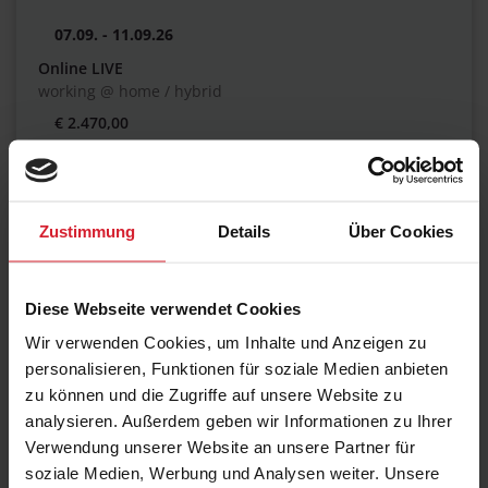
07.09. - 11.09.26
Online LIVE
working @ home / hybrid
€ 2.470,00
07.09. - 11.09.26
Zustimmung
Details
Über Cookies
Frankfurt am Main
Maxpert Schulungscenter / hybrid
Diese Webseite verwendet Cookies
€ 2.470,00
Wir verwenden Cookies, um Inhalte und Anzeigen zu
personalisieren, Funktionen für soziale Medien anbieten
zu können und die Zugriffe auf unsere Website zu
12.10. - 16.10.26
analysieren. Außerdem geben wir Informationen zu Ihrer
Verwendung unserer Website an unsere Partner für
Online LIVE
soziale Medien, Werbung und Analysen weiter. Unsere
working @ home / hybrid