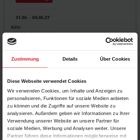
31.05. - 04.06.27
Köln
Hotel Stadtpalais Köln
€ 2.470,00
Zustimmung
Details
Über Cookies
07.06. - 11.06.27
Garantierter Termin
Diese Webseite verwendet Cookies
München
Wir verwenden Cookies, um Inhalte und Anzeigen zu
Steigenberger Hotel München
personalisieren, Funktionen für soziale Medien anbieten
€ 2.470,00
zu können und die Zugriffe auf unsere Website zu
analysieren. Außerdem geben wir Informationen zu Ihrer
Verwendung unserer Website an unsere Partner für
soziale Medien, Werbung und Analysen weiter. Unsere
14.06. - 18.06.27
Partner führen diese Informationen möglicherweise mit