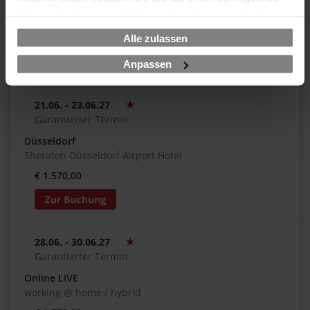
Hamburg
haben oder die sie im Rahmen Ihrer Nutzung der Dienste
Renaissance Hamburg Hotel
gesammelt haben.
Alle zulassen
€ 1.570,00
Anpassen
21.06. - 23.06.27
Garantierter Termin
Düsseldorf
Sheraton Düsseldorf Airport Hotel
€ 1.570,00
28.06. - 30.06.27
Garantierter Termin
Online LIVE
working @ home / hybrid