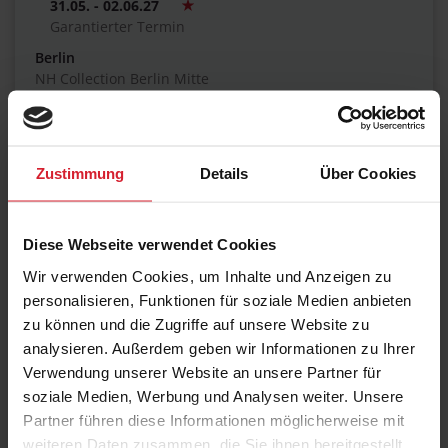
31.05. - 02.06.27
Garantierter Termin
Berlin
NH Collection Berlin Mitte
€ 1.570,00
Zustimmung
Details
Über Cookies
07.06. - 09.06.27
Garantierter Termin
Diese Webseite verwendet Cookies
München
Wir verwenden Cookies, um Inhalte und Anzeigen zu
Steigenberger Hotel München
personalisieren, Funktionen für soziale Medien anbieten
€ 1.570,00
zu können und die Zugriffe auf unsere Website zu
analysieren. Außerdem geben wir Informationen zu Ihrer
Verwendung unserer Website an unsere Partner für
soziale Medien, Werbung und Analysen weiter. Unsere
14.06. - 16.06.27
Partner führen diese Informationen möglicherweise mit
Garantierter Termin
weiteren Daten zusammen, die Sie ihnen bereitgestellt